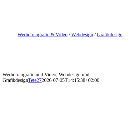
Skip
to
content
Werbefotografie & Video
/
Webdesign
/
Grafikdesign
Werbefotografie und Video, Webdesign und
Grafikdesign
Tete27
2026-07-05T14:15:38+02:00