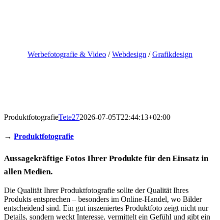
Skip
to
content
Werbefotografie & Video
/
Webdesign
/
Grafikdesign
Produktfotografie
Tete27
2026-07-05T22:44:13+02:00
→
Produktfotografie
Aussagekräftige Fotos Ihrer Produkte für den Einsatz in
allen Medien.
Die Qualität Ihrer Produktfotografie sollte der Qualität Ihres
Produkts entsprechen – besonders im Online-Handel, wo Bilder
entscheidend sind. Ein gut inszeniertes Produktfoto zeigt nicht nur
Details, sondern weckt Interesse, vermittelt ein Gefühl und gibt ein