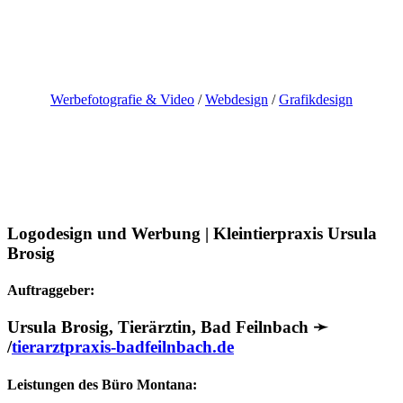
Skip
to
content
Werbefotografie & Video
/
Webdesign
/
Grafikdesign
Logodesign und Werbung | Kleintierpraxis Ursula
Brosig
Auftraggeber:
Ursula Brosig, Tierärztin, Bad Feilnbach ➛
/
tierarztpraxis-badfeilnbach.de
Leistungen des Büro Montana: