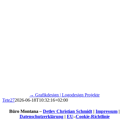
→ Grafikdesign | Logodesign Projekte
Tete27
2026-06-18T10:32:16+02:00
Büro Montana
–
Detlev Christian Schmidt
|
Impressum
|
Datenschutzerklärung
|
EU
–
Cookie-Richtlinie