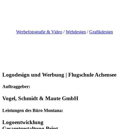
Skip
to
content
Werbefotografie & Video
/
Webdesign
/
Grafikdesign
Logodesign und Werbung | Flugschule Achensee
Auftraggeber:
Vogel, Schmidt & Maute GmbH
Leistungen des Büro Montana:
Logoentwicklung
Gesamtgestaltung Print