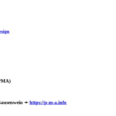
esign
(PMA)
 Bausenwein ➛
https://p-m-a.info